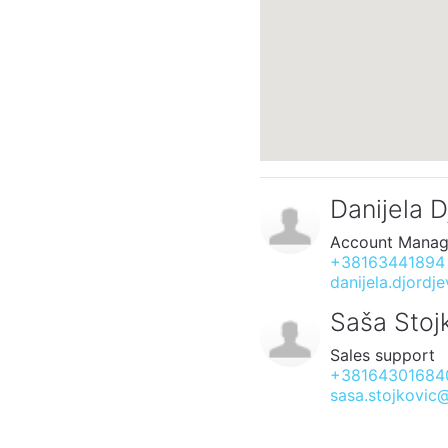
Danijela D
Account Manag
+38163441894
danijela.djordj
Saša Stoj
Sales support
+38164301684
sasa.stojkovic