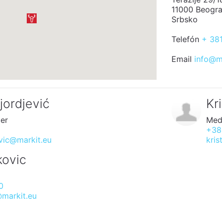
11000 Beogr
Srbsko
Telefón
+ 381
Email
info@ma
jordjević
Kr
er
Med
+38
evic@markit.eu
kris
kovic
0
@markit.eu