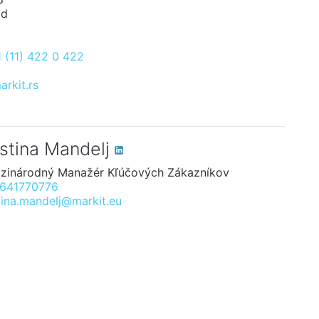
ad
 (11) 422 0 422
rkit.rs
istina Mandelj
zinárodný Manažér Kľúčových Zákazníkov
641770776
tina.mandelj@markit.eu