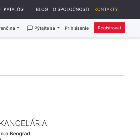
KATALÓG
BLOG
O SPOLOČNOSTI
KONTAKTY
Registrovať
venčina
Pýtajte sa
Prihlásenie
 KANCELÁRIA
.o.o Beograd
8