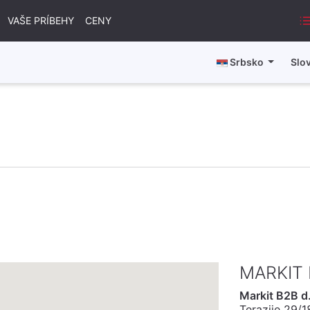
VAŠE PRÍBEHY
CENY
Srbsko
Slo
MARKIT
Markit B2B d
Terazije 29/1