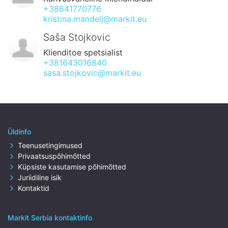
+38641770776
kristina.mandelj@markit.eu
Saša Stojkovic
Klienditoe spetsialist
+381643016840
sasa.stojkovic@markit.eu
Üldinfo
Teenusetingimused
Privaatsuspõhimõtted
Küpsiste kasutamise põhimõtted
Juriidiline isik
Kontaktid
Markit Serbia kontaktinfo