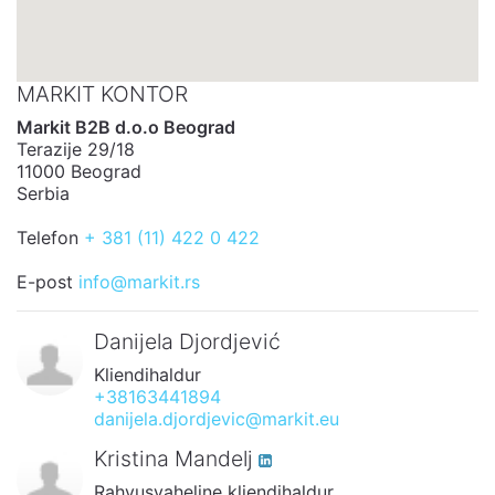
MARKIT KONTOR
Markit B2B d.o.o Beograd
Terazije 29/18
11000 Beograd
Serbia
Telefon
+ 381 (11) 422 0 422
E-post
info@markit.rs
Danijela Djordjević
Kliendihaldur
+38163441894
danijela.djordjevic@markit.eu
Kristina Mandelj
Rahvusvaheline kliendihaldur