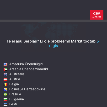
Te ei asu Serbias? Ei ole probleemi!
Markit töötab
51
riigis
Ameerika Ühendriigid
Araabia Ühendemiraadid
Austraalia
Austria
Belgia
Bosnia ja Hertsegoviina
Brasiilia
Bulgaaria
Eesti