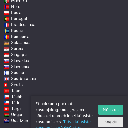
Mehhiko
Norra
Poola
Portugal
Prantsusmaa
Rootsi
Rumeenia
Saksamaa
Serbia
Singapur
Slovakkia
Sloveenia
Soome
Suurbritannia
Šveits
Taani
Tšehhi
Tšiili
Et pakkuda parimat
Türgi
Nõustun
kasutajakogemust, vajame
Ungari
nõusolekut veebilehel küpsiste
Uus-Meremaa
kasutamiseks.
Tutvu küpsiste
Keeldu
kasutamise põhimõtetega.