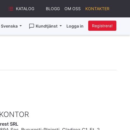
KATALOG
BLOGG
OM OSS
KONTAKTER
Registrera!
Svenska
Kundtjänst
Logga in
 KONTOR
rest SRL
 89A Sos. Bucuresti-Ploiesti, Cladirea C1, Et. 2