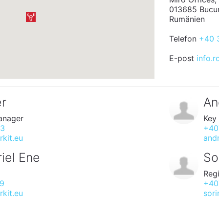
013685 Bucur
Rumänien
Telefon
+40 
E-post
info.
er
An
anager
Key
33
+40
rkit.eu
andr
iel Ene
So
Reg
69
+40
kit.eu
sori