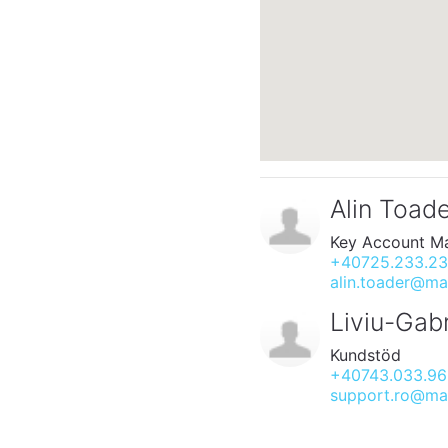
Alin Toad
Key Account M
+40725.233.2
alin.toader@ma
Liviu-Gabr
Kundstöd
+40743.033.9
support.ro@mar