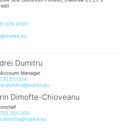
esti
31 229 4500
ro@markit.eu
drei Dumitru
 Account Manager
730.551.514
ei.dumitru@markit.eu
rin Dimofte-Chioveanu
ionchef
755.300.300
n.dimofte@markit.eu