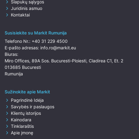
Slapukų sąlygos
Juridinis asmuo
Kontaktai
Susisiekite su Markit Rumunija
Telefono Nr.:
+40 31 229 4500
E-pašto adresas:
info.ro@markit.eu
Biuras:
Miro Offices, 89A Sos. Bucuresti-Ploiesti, Cladirea C1, Et. 2
013685 Bucuresti
Rumunija
Sužinokite apie Markit
Pagrindinė Idėja
Savybės ir paslaugos
Klientų istorijos
Kainodara
Tinklaraštis
Apie įmonę