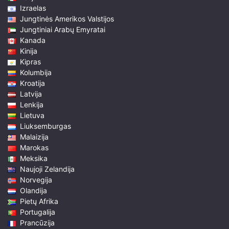
Izraelas
Jungtinės Amerikos Valstijos
Jungtiniai Arabų Emyratai
Kanada
Kinija
Kipras
Kolumbija
Kroatija
Latvija
Lenkija
Lietuva
Liuksemburgas
Malaizija
Marokas
Meksika
Naujoji Zelandija
Norvegija
Olandija
Pietų Afrika
Portugalija
Prancūzija