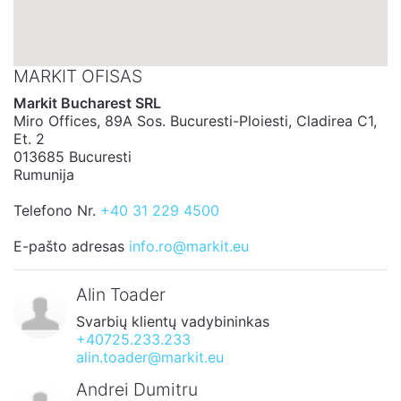
MARKIT OFISAS
Markit Bucharest SRL
Miro Offices, 89A Sos. Bucuresti-Ploiesti, Cladirea C1,
Et. 2
013685 Bucuresti
Rumunija
Telefono Nr.
+40 31 229 4500
E-pašto adresas
info.ro@markit.eu
Alin Toader
Svarbių klientų vadybininkas
+40725.233.233
alin.toader@markit.eu
Andrei Dumitru