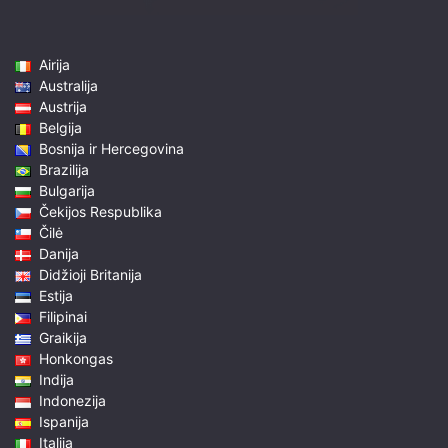
Airija
Australija
Austrija
Belgija
Bosnija ir Hercegovina
Brazilija
Bulgarija
Čekijos Respublika
Čilė
Danija
Didžioji Britanija
Estija
Filipinai
Graikija
Honkongas
Indija
Indonezija
Ispanija
Italija