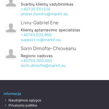
Svarbių klientų vadybininkas
+40730.551.514
andrei.dumitru@markit.eu
Liviu-Gabriel Ene
Klientų aptarnavimo specialistas
+40743.033.969
support.ro@markit.eu
Sorin Dimofte-Chioveanu
Regiono vadovas
+40755.300.300
sorin.dimofte@markit.eu
Informacija
Naudojimosi sąlygos
Privatumo politika