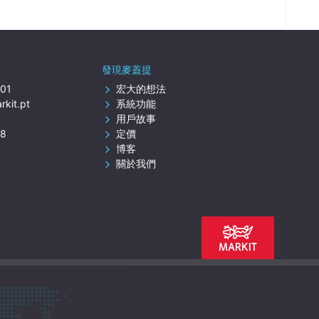
發現麥蓋提
401
宏大的想法
kit.pt
系統功能
用戶故事
18
定價
博客
關於我們