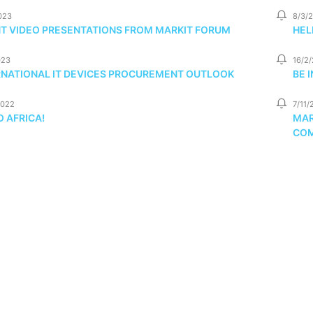
023
8/3/
NT VIDEO PRESENTATIONS FROM MARKIT FORUM
HEL
023
16/2
RNATIONAL IT DEVICES PROCUREMENT OUTLOOK
BE 
2022
7/11/
 AFRICA!
MAR
COM