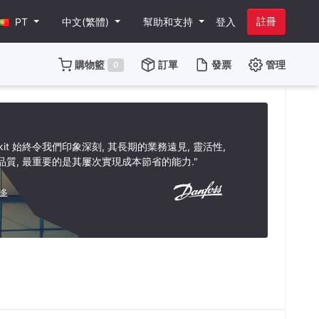
註冊
PT
中文(繁體)
幫助和支持
登入
購物籃
訂單
發票
管理
0
rkit 始終令我們印象深刻, 其長期的業務遠見, 靈活性,
品質, 最重要的是其屢次實現成本節省的能力."
多