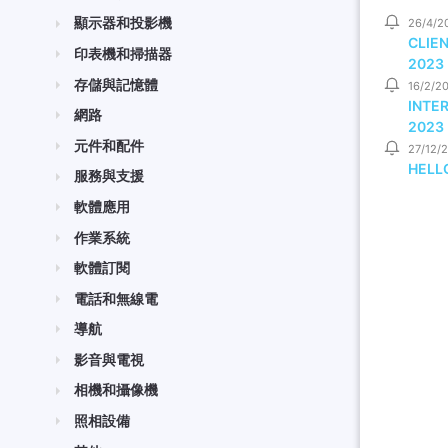
顯示器和投影機
26/4/2
CLIE
印表機和掃描器
2023
存儲與記憶體
16/2/2
INTE
網路
2023
元件和配件
27/12/
HELLO
服務與支援
軟體應用
作業系統
軟體訂閱
電話和無線電
導航
影音與電視
相機和攝像機
照相設備