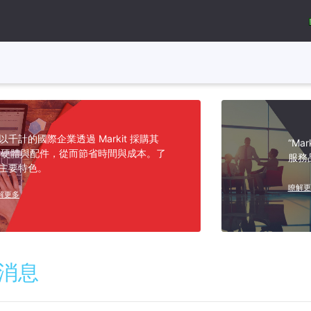
以千計的國際企業透過 Markit 採購其
“Ma
T 硬體與配件，從而節省時間與成本。了
服務
主要特色。
瞭解更
解更多
消息