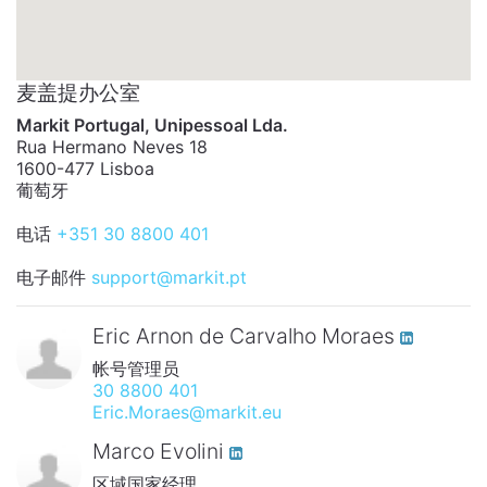
麦盖提办公室
Markit Portugal, Unipessoal Lda.
Rua Hermano Neves 18
1600-477 Lisboa
葡萄牙
电话
+351 30 8800 401
电子邮件
support@markit.pt
Eric Arnon de Carvalho Moraes
帐号管理员
30 8800 401
Eric.Moraes@markit.eu
Marco Evolini
区域国家经理