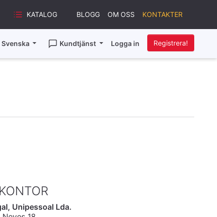
KATALOG
BLOGG
OM OSS
KONTAKTER
Registrera!
Svenska
Kundtjänst
Logga in
 KONTOR
al, Unipessoal Lda.
 Neves 18