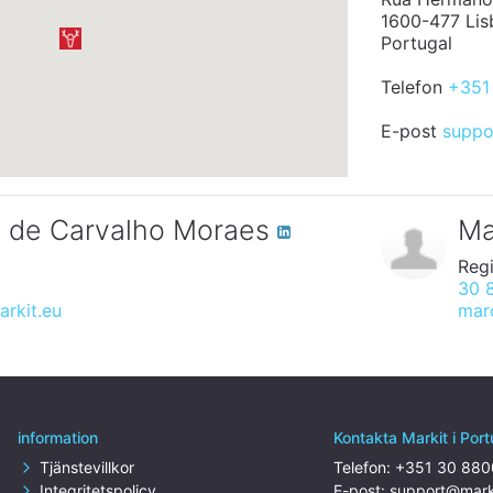
1600-477 Lis
Portugal
Telefon
+351
E-post
suppo
n de Carvalho Moraes
Ma
Reg
30 
rkit.eu
mar
information
Kontakta Markit i Port
Tjänstevillkor
Telefon:
+351 30 880
Integritetspolicy
E-post:
support@mark