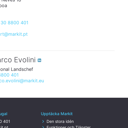
boa
 30 8800 401
rt@markit.pt
rco Evolini
ional Landschef
8800 401
co.evolini@markit.eu
ugal
Upptäcka Markit
0 401
Den stora idén
it.pt
Funktioner och Tjänster