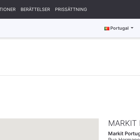
TIONER
BERÄTTELSER
PRISSÄTTNING
Portugal
MARKIT
Markit Portug
Rua Hermano