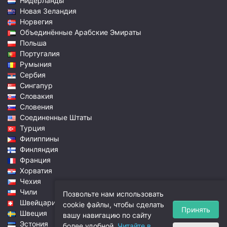
Нидерланды
Новая Зеландия
Норвегия
Объединённые Арабские Эмираты
Польша
Португалия
Румыния
Сербия
Сингапур
Словакия
Словения
Соединенные Штаты
Турция
Филиппины
Финляндия
Франция
Хорватия
Чехия
Чили
Позвольте нам использовать
Швейцария
cookie файлы, чтобы сделать
Принять
Швеция
вашу навигацию по сайту
Эстония
более удобной.
Читайте в