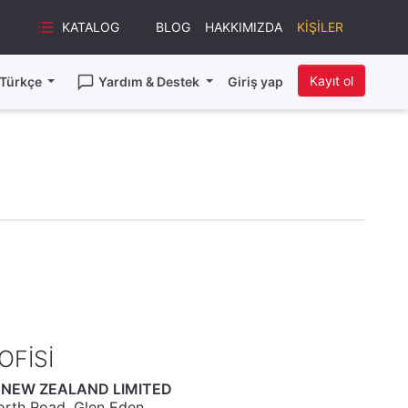
KATALOG
BLOG
HAKKIMIZDA
KIŞILER
Kayıt ol
Türkçe
Yardım & Destek
Giriş yap
OFISI
 NEW ZEALAND LIMITED
orth Road, Glen Eden