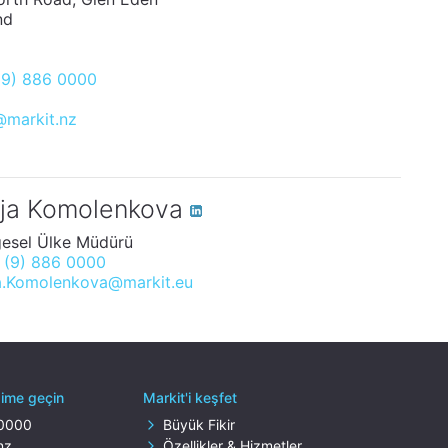
nd
(9) 886 0000
@markit.nz
lija Komolenkova
gesel Ülke Müdürü
 (9) 886 0000
ja.Komolenkova@markit.eu
işime geçin
Markit'i keşfet
 0000
Büyük Fikir
nz
Özellikler & Hizmetler