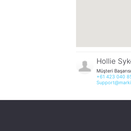
Hollie Sy
Müşteri Başarı
+61 423 040 8
Support@marki