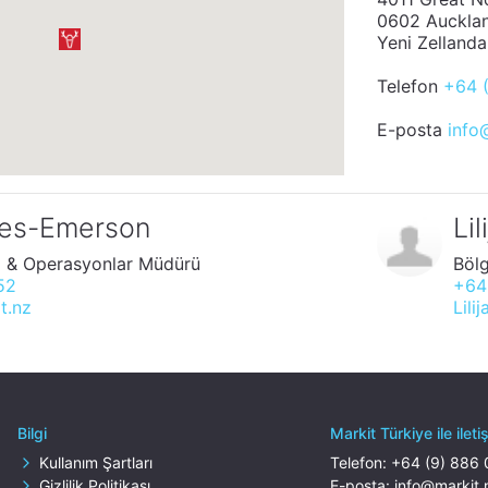
0602 Auckla
Yeni Zellanda
Telefon
+64 
E-posta
info
kes-Emerson
Li
sı & Operasyonlar Müdürü
Böl
52
+64
t.nz
Lili
Bilgi
Markit Türkiye ile ilet
Kullanım Şartları
Telefon:
+64 (9) 886
Gizlilik Politikası
E-posta:
info@markit.