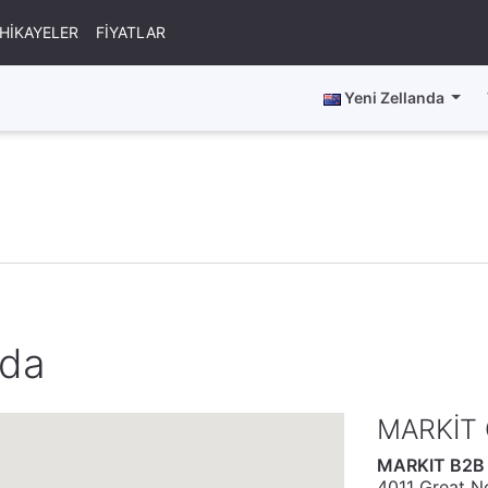
HIKAYELER
FIYATLAR
Yeni Zellanda
nda
MARKIT 
MARKIT B2B
4011 Great N