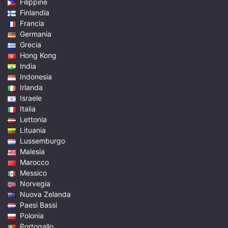
Filippine
Finlandia
Francia
Germania
Grecia
Hong Kong
India
Indonesia
Irlanda
Israele
Italia
Lettonia
Lituania
Lussemburgo
Malesia
Marocco
Messico
Norvegia
Nuova Zelanda
Paesi Bassi
Polonia
Portogallo