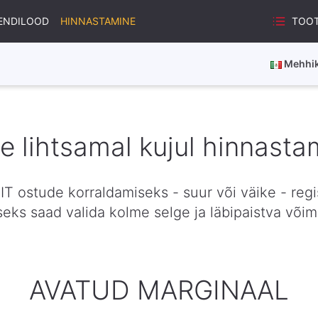
TOO
IENDILOOD
HINNASTAMINE
Mehhi
e lihtsamal kujul hinnasta
IT ostude korraldamiseks - suur või väike - regis
eks saad valida kolme selge ja läbipaistva võim
AVATUD MARGINAAL