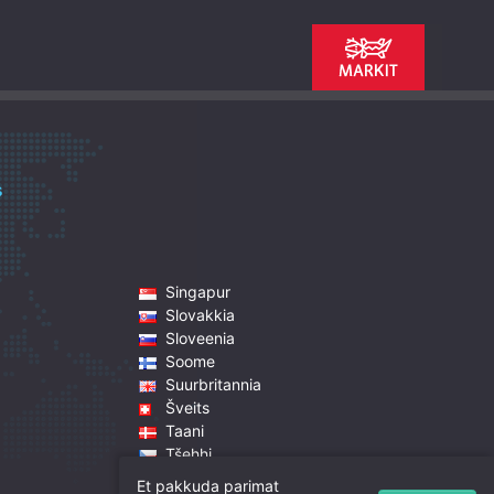
s
Singapur
Slovakkia
Sloveenia
Soome
Suurbritannia
Šveits
Taani
Tšehhi
Tšiili
Et pakkuda parimat