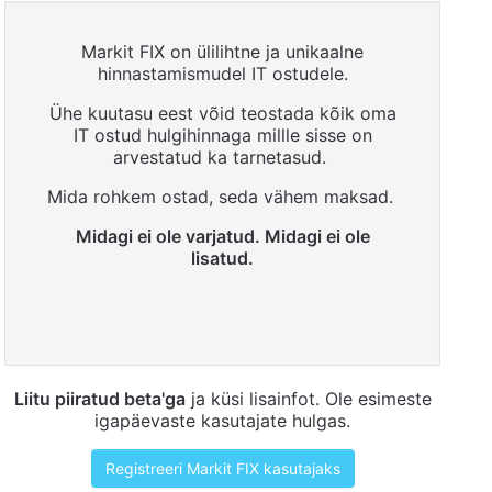
Markit FIX on ülilihtne ja unikaalne
hinnastamismudel IT ostudele.
Ühe kuutasu eest võid teostada kõik oma
IT ostud hulgihinnaga millle sisse on
arvestatud ka tarnetasud.
Mida rohkem ostad, seda vähem maksad.
Midagi ei ole varjatud. ​Midagi ei ole
lisatud.
Liitu piiratud beta'ga
ja küsi lisainfot. Ole esimeste
igapäevaste kasutajate hulgas.
Registreeri Markit FIX kasutajaks