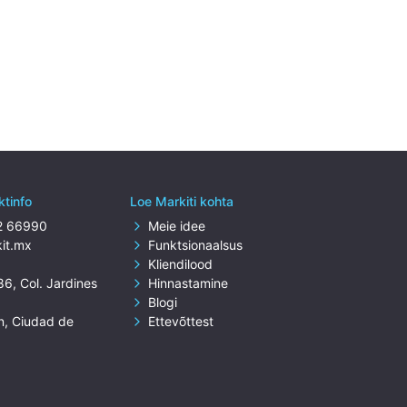
ktinfo
Loe Markiti kohta
52 66990
Meie idee
it.mx
Funktsionaalsus
Kliendilood
86, Col. Jardines
Hinnastamine
Blogi
n, Ciudad de
Ettevõttest