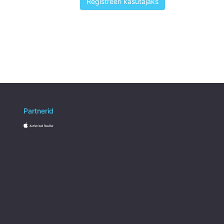
Registreeri kasutajaks
Partnerid