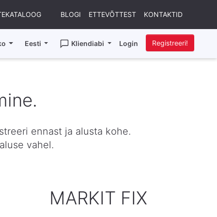
TEKATALOOG
BLOGI
ETTEVÕTTEST
KONTAKTID
Registreeri!
ko
Eesti
Kliendiabi
Login
mine.
treeri ennast ja alusta kohe.
aluse vahel.
MARKIT FIX