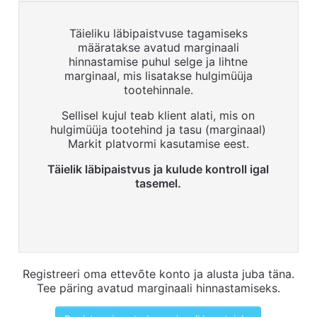
Täieliku läbipaistvuse tagamiseks
määratakse avatud marginaali
hinnastamise puhul selge ja lihtne
marginaal, mis lisatakse hulgimüüja
tootehinnale.
Sellisel kujul teab klient alati, mis on
hulgimüüja tootehind ja tasu (marginaal)
Markit platvormi kasutamise eest.
Täielik läbipaistvus ja kulude kontroll igal
tasemel.​
Registreeri oma ettevõte konto ja alusta juba täna.
Tee päring avatud marginaali hinnastamiseks.