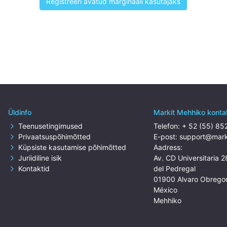
Registreeri avatud marginaali kasutajaks
Üldinfo
Markit Mehhiko konta
Teenusetingimused
Telefon:
+ 52 (55) 8
Privaatsuspõhimõtted
E-post:
support@mark
Küpsiste kasutamise põhimõtted
Aadress:
Juriidiline isik
Av. CD Universitaria 2
Kontaktid
del Pedregal
01900 Alvaro Obrego
México
Mehhiko