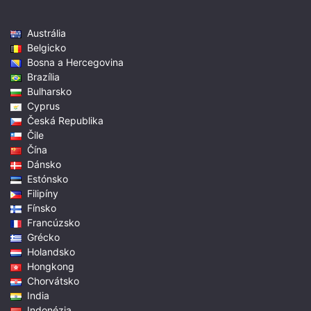
Austrália
Belgicko
Bosna a Hercegovina
Brazília
Bulharsko
Cyprus
Česká Republika
Čile
Čína
Dánsko
Estónsko
Filipíny
Fínsko
Francúzsko
Grécko
Holandsko
Hongkong
Chorvátsko
India
Indonézia