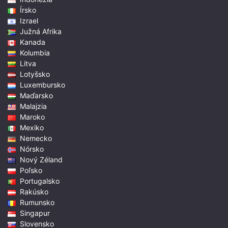
Írsko
Izrael
Južná Afrika
Kanada
Kolumbia
Litva
Lotyšsko
Luxembursko
Maďarsko
Malajzia
Maroko
Mexiko
Nemecko
Nórsko
Nový Zéland
Poľsko
Portugalsko
Rakúsko
Rumunsko
Singapur
Slovensko