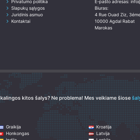
Privatumo politika
E-pašto adresas:
info
Slapukų sąlygos
Biuras:
Juridinis asmuo
4 Rue Ouad Ziz, 3éme
Kontaktai
10000 Agdal Rabat
Marokas
ikalingos kitos šalys? Ne problema!
Mes veikiame šiose
šal
Graikija
Kroatija
Honkongas
Latvija
Indija
Lenkija