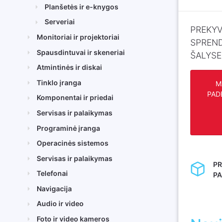
Planšetės ir e-knygos
Serveriai
PREKYV
Monitoriai ir projektoriai
SPREND
Spausdintuvai ir skeneriai
ŠALYSE
Atmintinės ir diskai
Tinklo įranga
M
PAD
Komponentai ir priedai
Servisas ir palaikymas
Programinė įranga
Operacinės sistemos
Servisas ir palaikymas
P
Telefonai
PA
Navigacija
Audio ir video
Foto ir video kameros