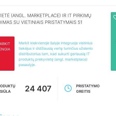
IETĖ (ANGL. MARKETPLACE) IR IT PIRKIMŲ
IMAS SU VIETINIAIS PRISTATYMAIS 51
Markit kiekvienoje šalyje integruoja vietinius
ARKIT
tiekėjus ir didžiausią vertę turinčius užsienio
ENGIA
distributorius tam, kad sukurti geriausią IT
produktų prekyvietę (angl. marketplace)
pasaulyje.
RODUKTŲ
PRISTATYMO
24 407
SIŪLA
GREITIS