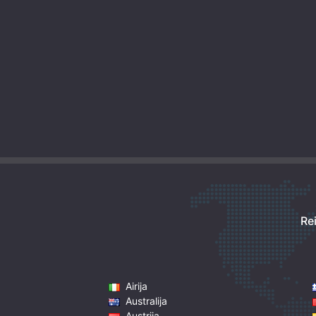
Re
Airija
Australija
Austrija