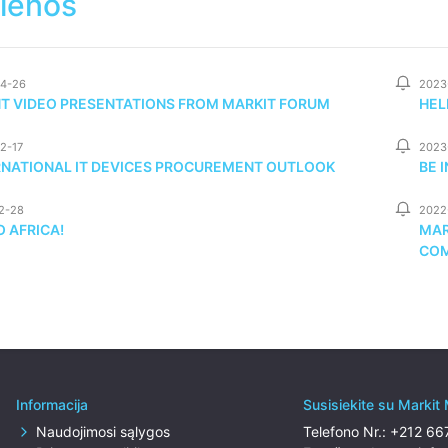
ienos
4-26
2023
NT VIDEO PRESENTATIONS FROM MARKIT FORUM
HEL
2-17
2023
RNATIONAL IT DEVICES PROCUREMENT OUTLOOK
BE 
2-28
2022
 AFRICA!
MAR
COM
Informacija
Susisiekite su Markit
Naudojimosi sąlygos
Telefono Nr.:
+212 66