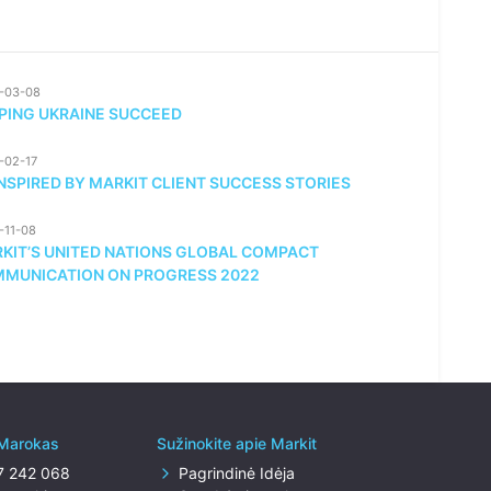
-03-08
PING UKRAINE SUCCEED
-02-17
INSPIRED BY MARKIT CLIENT SUCCESS STORIES
-11-08
KIT’S UNITED NATIONS GLOBAL COMPACT
MUNICATION ON PROGRESS 2022
 Marokas
Sužinokite apie Markit
7 242 068
Pagrindinė Idėja