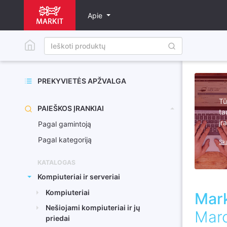
Apie
PREKYVIETĖS APŽVALGA
Tū
PAIEŠKOS ĮRANKIAI
ta
įr
Pagal gamintoją
Pagal kategoriją
Sk
KATALOGAS
Kompiuteriai ir serveriai
Kompiuteriai
Mark
Nešiojami kompiuteriai ir jų
Mar
priedai