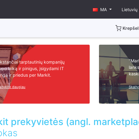
MA
Lietuvių
Krepšel
"Mark
kstančiai tarptautinių kompanijų
lank
upo laiką ir pinigus, įsigydami IT
kaska
angą ir priedus per Markit.
aitykite daugiau
Skaity
it prekyvietės (angl. marketpl
okas