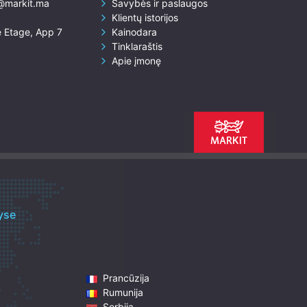
@markit.ma
Savybės ir paslaugos
Klientų istorijos
 Etage, App 7
Kainodara
Tinklaraštis
Apie įmonę
yse
Prancūzija
Rumunija
Serbija