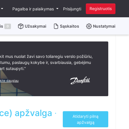
Registruotis
Pagalba ir palaikymas
Prisijungti
is
Užsakymai
Sąskaitos
Nustatymai
0
it mus nuolat žavi savo toliaregiu verslo požiūriu,
stumu, paslaugų kokybe ir, svarbiausia, gebėjimu
rt sutaupyti."
kite daugiau
ace) apžvalga
·
Atidaryti pilną
apžvalgą