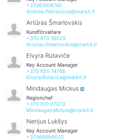
+37061008745
Andrius.Petravicius@markit.lt
Artūras Šmarlovskis
Kundförvaltare
+370 670 18029
Arturas.Smarlovskis@markit.lt
Elvyra Rutavičė
Key Account Manager
+370 655 14766
Elvyra.Rutavice@markit.lt
Mindaugas Mickus
Regionchef
+370 610 07073
Mindaugas.Mickus@markit.lt
Nerijus Lukšys
Key Account Manager
+37068684520