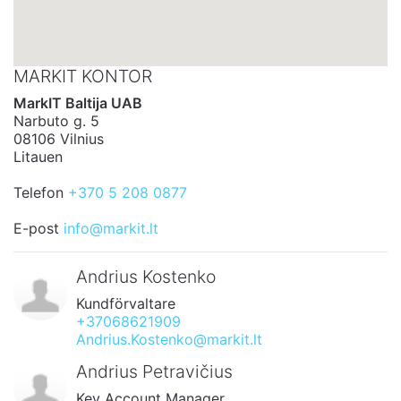
MARKIT KONTOR
MarkIT Baltija UAB
Narbuto g. 5
08106 Vilnius
Litauen
Telefon
+370 5 208 0877
E-post
info@markit.lt
Andrius Kostenko
Kundförvaltare
+37068621909
Andrius.Kostenko@markit.lt
Andrius Petravičius
Key Account Manager