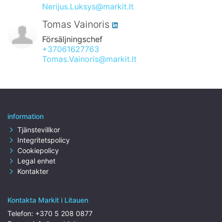
Nerijus.Luksys@markit.lt
Tomas Vainoris
Försäljningschef
+37061627763
Tomas.Vainoris@markit.lt
information
Tjänstevillkor
Integritetspolicy
Cookiepolicy
Legal enhet
Kontakter
Kontakta Markit i Litauen
Telefon:
+370 5 208 0877