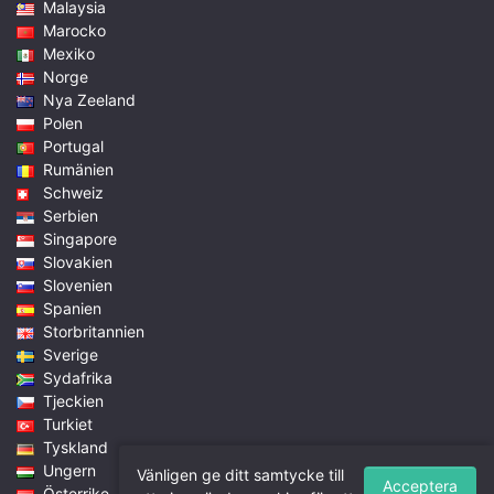
Malaysia
Marocko
Mexiko
Norge
Nya Zeeland
Polen
Portugal
Rumänien
Schweiz
Serbien
Singapore
Slovakien
Slovenien
Spanien
Storbritannien
Sverige
Sydafrika
Tjeckien
Turkiet
Tyskland
Ungern
Vänligen ge ditt samtycke till
Acceptera
Österrike