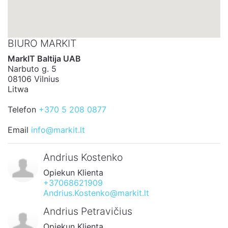
BIURO MARKIT
MarkIT Baltija UAB
Narbuto g. 5
08106 Vilnius
Litwa
Telefon
+370 5 208 0877
Email
info@markit.lt
Andrius Kostenko
Opiekun Klienta
+37068621909
Andrius.Kostenko@markit.lt
Andrius Petravičius
Opiekun Klienta