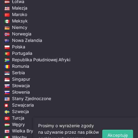
Łotwa
Malezja
Maroko
Meksyk
Niemcy
Norwegia
Nowa Zelandia
Polska
Portugalia
Republika Południowej Afryki
Romunia
Serbia
Singapur
Słowacja
Słowenia
Stany Zjednoczone
Szwajcaria
Szwecja
Turcja
Węgry
Prosimy o wyrażenie zgody
Wielka Brytania
na używanie przez nas plików
Akceptuję
Włochy