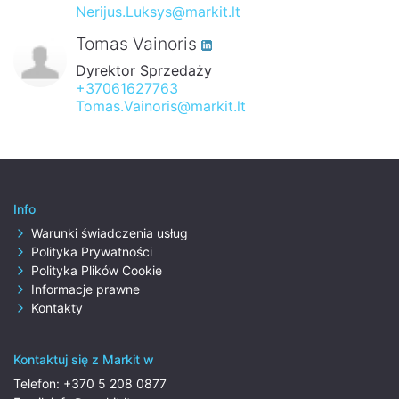
Nerijus.Luksys@markit.lt
Tomas Vainoris
Dyrektor Sprzedaży
+37061627763
Tomas.Vainoris@markit.lt
Info
Warunki świadczenia usług
Polityka Prywatności
Polityka Plików Cookie
Informacje prawne
Kontakty
Kontaktuj się z Markit w
Telefon:
+370 5 208 0877