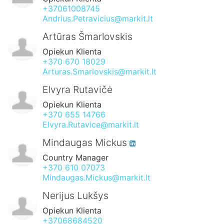
+37061008745
Andrius.Petravicius@markit.lt
Artūras Šmarlovskis
Opiekun Klienta
+370 670 18029
Arturas.Smarlovskis@markit.lt
Elvyra Rutavičė
Opiekun Klienta
+370 655 14766
Elvyra.Rutavice@markit.lt
Mindaugas Mickus
Country Manager
+370 610 07073
Mindaugas.Mickus@markit.lt
Nerijus Lukšys
Opiekun Klienta
+37068684520