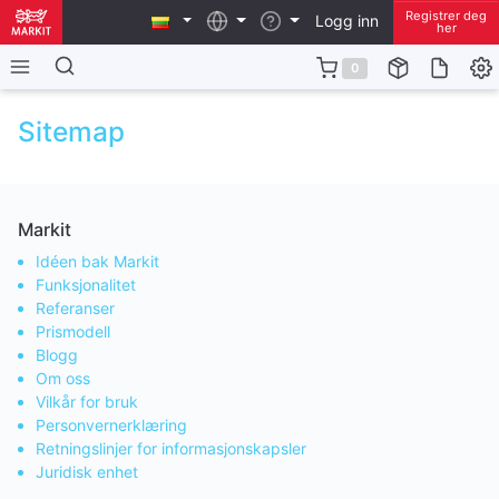
Registrer deg
Logg inn
her
0
Sitemap
Markit
Idéen bak Markit
Funksjonalitet
Referanser
Prismodell
Blogg
Om oss
Vilkår for bruk
Personvernerklæring
Retningslinjer for informasjonskapsler
Juridisk enhet