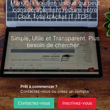
Markit, la solution unique qui peut
considérablement réduire votre
Coût Total d'Achat IT (TCP).
Simple, Utile et Transparent. Plus
besoin de chercher...
Prêt à commencer ?
Contactez-nous ou créez un compte.
Contactez-nous
Inscrivez-vous