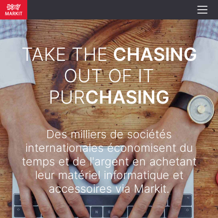
TAKE THE
CHASING
OUT OF IT
PUR
CHASING
Des milliers de sociétés
internationales économisent du
temps et de l'argent en achetant
leur matériel informatique et
accessoires via Markit.