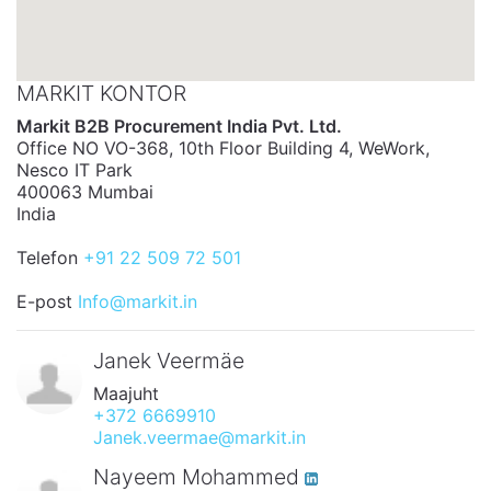
MARKIT KONTOR
Markit B2B Procurement India Pvt. Ltd.
Office NO VO-368, 10th Floor Building 4, WeWork,
Nesco IT Park
400063 Mumbai
India
Telefon
+91 22 509 72 501
E-post
Info@markit.in
Janek Veermäe
Maajuht
+372 6669910
Janek.veermae@markit.in
Nayeem Mohammed