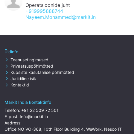
Operatsioonide juht
+919995888744
Nayeem.Mohammed@markit.in
Üldinfo
Teenusetingimused
Privaatsuspõhimõtted
Küpsiste kasutamise põhimõtted
Juriidiline isik
Kontaktid
Markit India kontaktinfo
Telefon:
+91 22 509 72 501
E-post:
Info@markit.in
Aadress:
Office NO VO-368, 10th Floor Building 4, WeWork, Nesco IT