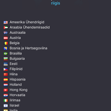
riigis
Ameerika Ühendriigid
Araabia Ühendemiraadid
Austraalia
Austria
Belgia
Bosnia ja Hertsegoviina
Brasiilia
Bulgaaria
Eesti
Filipiinid
Hiina
Hispaania
Holland
Hong Kong
Horvaatia
Iirimaa
Iisrael
India