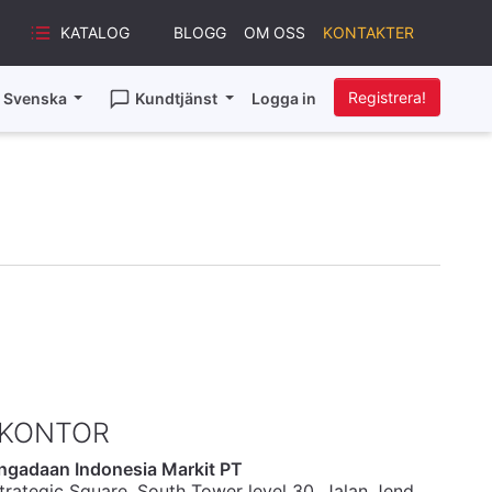
KATALOG
BLOGG
OM OSS
KONTAKTER
Registrera!
Svenska
Kundtjänst
Logga in
 KONTOR
ngadaan Indonesia Markit PT
rategic Square, South Tower level 30, Jalan Jend