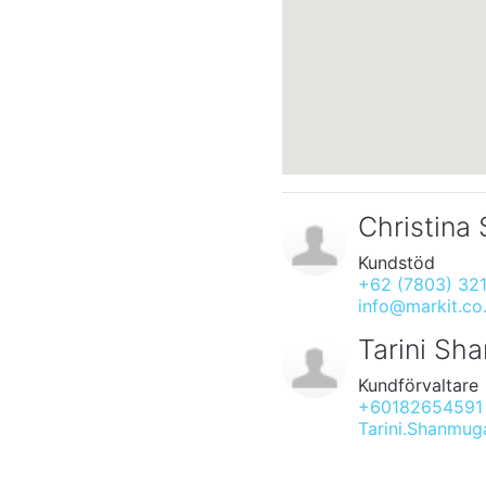
Christina
Kundstöd
+62 (7803) 32
info@markit.co.
Tarini S
Kundförvaltare
+60182654591
Tarini.Shanmu