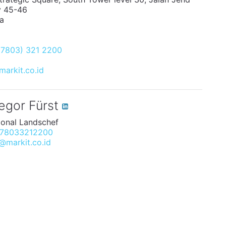
v 45-46
a
(7803) 321 2200
markit.co.id
egor Fürst
ional Landschef
78033212200
@markit.co.id