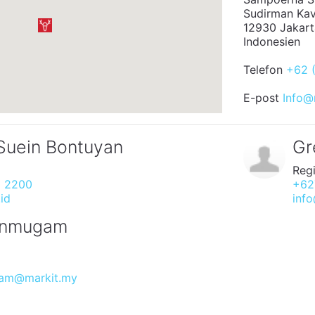
Sudirman Ka
12930 Jakart
Indonesien
Telefon
+62 
E-post
Info@
 Suein Bontuyan
Gr
Reg
1 2200
+62
id
info
hanmugam
gam@markit.my