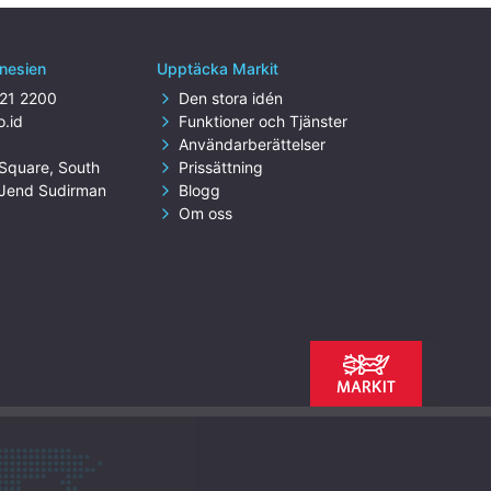
onesien
Upptäcka Markit
321 2200
Den stora idén
o.id
Funktioner och Tjänster
Användarberättelser
Square, South
Prissättning
n Jend Sudirman
Blogg
Om oss