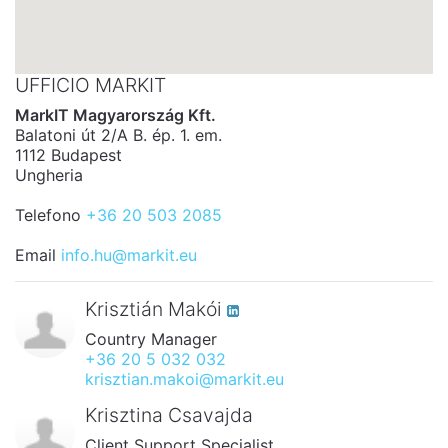
UFFICIO MARKIT
MarkIT Magyarország Kft.
Balatoni út 2/A B. ép. 1. em.
1112 Budapest
Ungheria
Telefono
+36 20 503 2085
Email
info.hu@markit.eu
Krisztián Makói
Country Manager
+36 20 5 032 032
krisztian.makoi@markit.eu
Krisztina Csavajda
Client Support Specialist