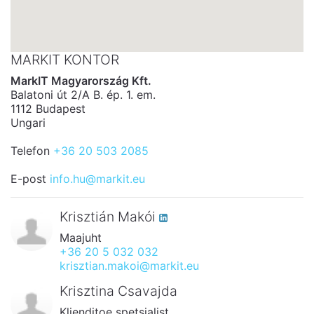
MARKIT KONTOR
MarkIT Magyarország Kft.
Balatoni út 2/A B. ép. 1. em.
1112 Budapest
Ungari
Telefon
+36 20 503 2085
E-post
info.hu@markit.eu
Krisztián Makói
Maajuht
+36 20 5 032 032
krisztian.makoi@markit.eu
Krisztina Csavajda
Klienditoe spetsialist