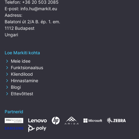
Telefon:
+36 20 503 2085
E-post:
info.hu@markit.eu
Aadress:
Balatoni út 2/A B. ép. 1. em.
1112 Budapest
Ungari
Loe Markiti kohta
Meie idee
Funktsionaalsus
Kliendilood
Hinnastamine
Blogi
Ettevõttest
Partnerid