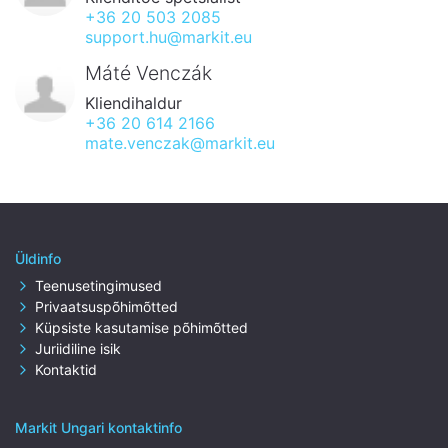
+36 20 503 2085
support.hu@markit.eu
Máté Venczák
Kliendihaldur
+36 20 614 2166
mate.venczak@markit.eu
Üldinfo
Teenusetingimused
Privaatsuspõhimõtted
Küpsiste kasutamise põhimõtted
Juriidiline isik
Kontaktid
Markit Ungari kontaktinfo