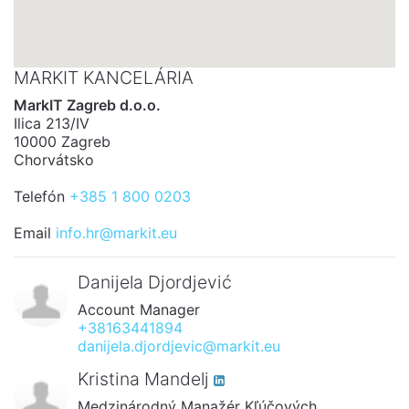
MARKIT KANCELÁRIA
MarkIT Zagreb d.o.o.
Ilica 213/IV
10000 Zagreb
Chorvátsko
Telefón
+385 1 800 0203
Email
info.hr@markit.eu
Danijela Djordjević
Account Manager
+38163441894
danijela.djordjevic@markit.eu
Kristina Mandelj
Medzinárodný Manažér Kľúčových