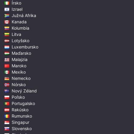
Írsko
Izrael
Južná Afrika
Kanada
Kolumbia
Litva
Lotyšsko
Luxembursko
Maďarsko
Malajzia
Maroko
Mexiko
Nemecko
Nórsko
Nový Zéland
Poľsko
Portugalsko
Rakúsko
Rumunsko
Singapur
Slovensko