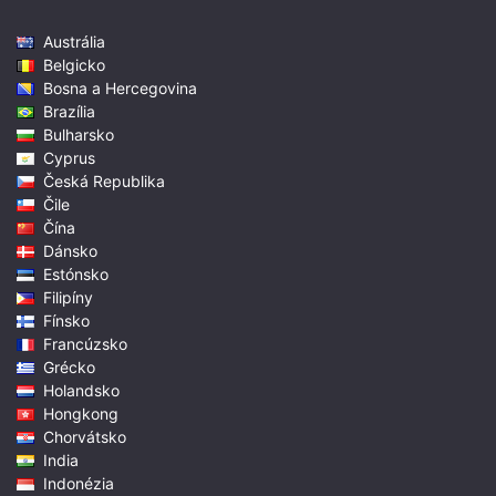
Austrália
Belgicko
Bosna a Hercegovina
Brazília
Bulharsko
Cyprus
Česká Republika
Čile
Čína
Dánsko
Estónsko
Filipíny
Fínsko
Francúzsko
Grécko
Holandsko
Hongkong
Chorvátsko
India
Indonézia