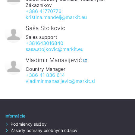
Zákazníkov
+386 41770776
kristina.mandelj@markit.eu
Saša Stojkovic
Sales support
+381643016840
sasa.stojkovic@markit.eu
Vladimir Manasijević
Country Manager
+386 41 836 614
vladimir.manasijevic@markit.si
Informácie
Podmienky služby
Zásady ochrany osobných údajov