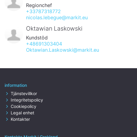
Regionchef
+33787318772
nicolas.lebegue@markit.eu
Oktawian Laskowski
Kundstöd
+48691303404
Oktawian.Laskowski@markit.eu
information
Tjänstevillkor
Integritetspolicy
Cookiepolicy
Legal enhet
Kontakter
Kontakta Markit i Grekland