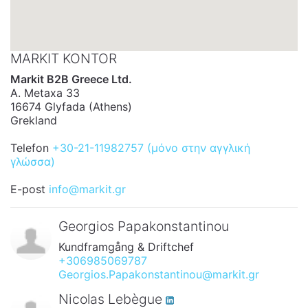
MARKIT KONTOR
Markit B2B Greece Ltd.
A. Metaxa 33
16674 Glyfada (Athens)
Grekland
Telefon
+30-21-11982757 (μόνο στην αγγλική
γλώσσα)
E-post
info@markit.gr
Georgios Papakonstantinou
Kundframgång & Driftchef
+306985069787
Georgios.Papakonstantinou@markit.gr
Nicolas Lebègue