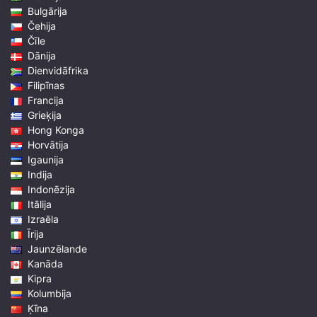
Bulgārija
Čehija
Čīle
Dānija
Dienvidāfrika
Filipīnas
Francija
Grieķija
Hong Konga
Horvātija
Igaunija
Indija
Indonēzija
Itālija
Izraēla
Īrija
Jaunzēlande
Kanāda
Kipra
Kolumbija
Ķīna