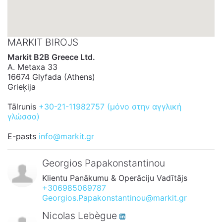
MARKIT BIROJS
Markit B2B Greece Ltd.
A. Metaxa 33
16674 Glyfada (Athens)
Grieķija
Tālrunis
+30-21-11982757 (μόνο στην αγγλική
γλώσσα)
E-pasts
info@markit.gr
Georgios Papakonstantinou
Klientu Panākumu & Operāciju Vadītājs
+306985069787
Georgios.Papakonstantinou@markit.gr
Nicolas Lebègue