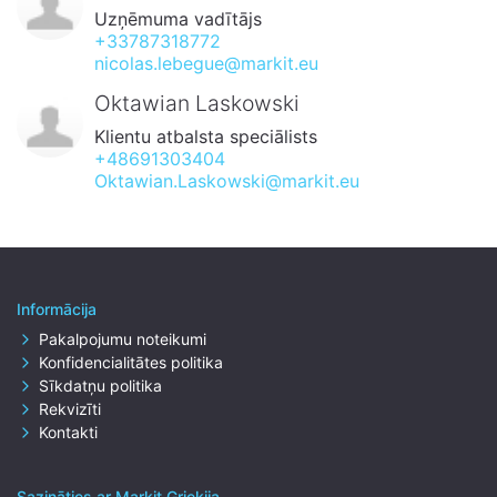
Uzņēmuma vadītājs
+33787318772
nicolas.lebegue@markit.eu
Oktawian Laskowski
Klientu atbalsta speciālists
+48691303404
Oktawian.Laskowski@markit.eu
Informācija
Pakalpojumu noteikumi
Konfidencialitātes politika
Sīkdatņu politika
Rekvizīti
Kontakti
Sazināties ar Markit Grieķija