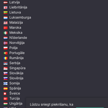
Latvija
Lielbritānija
Lietuva
Luksemburga
Malaizija
Maroka
Meksika
Nīderlande
Norvēģija
Polija
Portugāle
Rumānija
Serbija
Singapūra
Slovākija
Slovēnija
Somija
Spānija
Šveice
Turcija
Ungārija
Lūdzu sniegt piekrišanu, ka