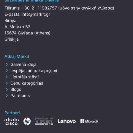
Tālrunis:
+30-21-11982757 (μόνο στην αγγλική γλώσσα)
E-pasts:
info@markit.gr
Birojs:
A. Metaxa 33
16674 Glyfada (Athens)
Grieķija
Atklāj Markit
Galvenā ideja
Iespējas un pakalpojumi
Lietotāju stāsti
Cenu kategorijas
Blogs
Par mums
Partneri