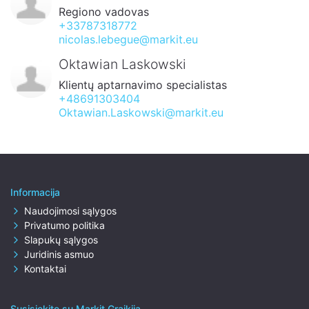
Regiono vadovas
+33787318772
nicolas.lebegue@markit.eu
Oktawian Laskowski
Klientų aptarnavimo specialistas
+48691303404
Oktawian.Laskowski@markit.eu
Informacija
Naudojimosi sąlygos
Privatumo politika
Slapukų sąlygos
Juridinis asmuo
Kontaktai
Susisiekite su Markit Graikija