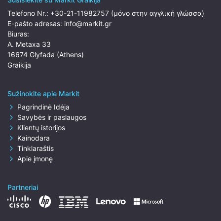
Telefono Nr.:
+30-21-11982757 (μόνο στην αγγλική γλώσσα)
E-pašto adresas:
info@markit.gr
Biuras:
A. Metaxa 33
16674 Glyfada (Athens)
Graikija
Sužinokite apie Markit
Pagrindinė Idėja
Savybės ir paslaugos
Klientų istorijos
Kainodara
Tinklaraštis
Apie įmonę
Partneriai