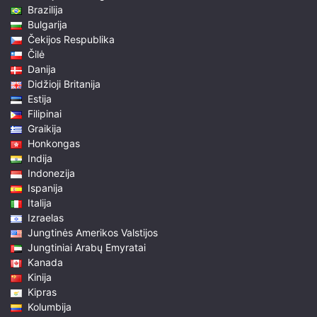
Brazilija
Bulgarija
Čekijos Respublika
Čilė
Danija
Didžioji Britanija
Estija
Filipinai
Graikija
Honkongas
Indija
Indonezija
Ispanija
Italija
Izraelas
Jungtinės Amerikos Valstijos
Jungtiniai Arabų Emyratai
Kanada
Kinija
Kipras
Kolumbija