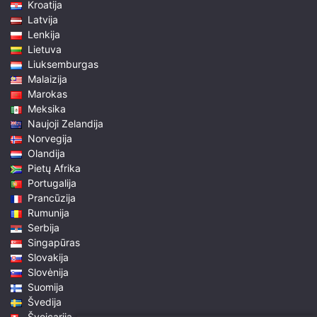
Kroatija
Latvija
Lenkija
Lietuva
Liuksemburgas
Malaizija
Marokas
Meksika
Naujoji Zelandija
Norvegija
Olandija
Pietų Afrika
Portugalija
Prancūzija
Rumunija
Serbija
Singapūras
Slovakija
Slovėnija
Suomija
Švedija
Šveicarija