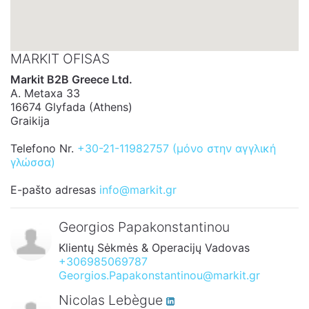
MARKIT OFISAS
Markit B2B Greece Ltd.
A. Metaxa 33
16674 Glyfada (Athens)
Graikija
Telefono Nr.
+30-21-11982757 (μόνο στην αγγλική
γλώσσα)
E-pašto adresas
info@markit.gr
Georgios Papakonstantinou
Klientų Sėkmės & Operacijų Vadovas
+306985069787
Georgios.Papakonstantinou@markit.gr
Nicolas Lebègue