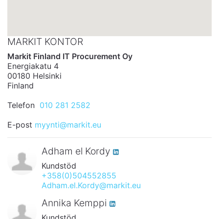
MARKIT KONTOR
Markit Finland IT Procurement Oy
Energiakatu 4
00180 Helsinki
Finland
Telefon
010 281 2582
E-post
myynti@markit.eu
Adham el Kordy
Kundstöd
+358(0)504552855
Adham.el.Kordy@markit.eu
Annika Kemppi
Kundstöd