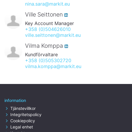
nina.sara@markit.eu
Ville Seittonen
Key Account Manager
+358 (0)504626010
ville.seittonen@markit.eu
Vilma Komppa
Kundförvaltare
+358 (0)505302720
vilma.komppa@markit.eu
information
Tjänstevillkor
Integritetspolicy
Cookiepolicy
Legal enhet