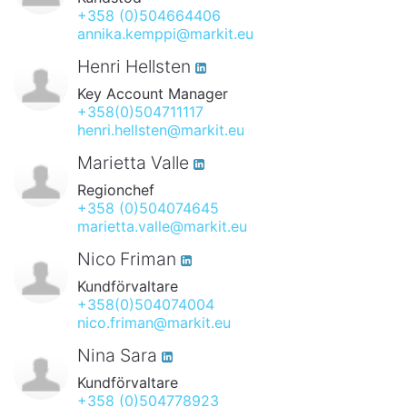
+358 (0)504664406
annika.kemppi@markit.eu
Henri Hellsten
Key Account Manager
+358(0)504711117
henri.hellsten@markit.eu
Marietta Valle
Regionchef
+358 (0)504074645
marietta.valle@markit.eu
Nico Friman
Kundförvaltare
+358(0)504074004
nico.friman@markit.eu
Nina Sara
Kundförvaltare
+358 (0)504778923