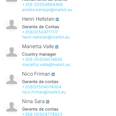
+358 (0)504664406
annika.kemppi@markit.eu
Henri Hellsten
Gerente de Contas
+358(0)504711117
henri.hellsten@markit.eu
Marietta Valle
Country manager
+358 (0)504074645
marietta.valle@markit.eu
Nico Friman
Gerente de contas
+358(0)504074004
nico.friman@markit.eu
Nina Sara
Gerente de contas
+358 (0)504778923