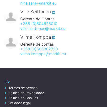
nina.sara@markit.eu
Ville Seittonen
Gerente de Contas
+358 (0)504626010
ville.seittonen@markit.eu
Vilma Komppa
Gerente de contas
+358 (0)505302720
vilma.komppa@markit.eu
Info
Termos de Serviço
Política de Privacidade
Política de Cookies
Entidade legal