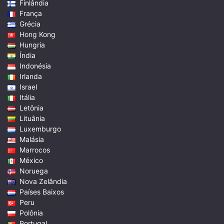
Finlândia
França
Grécia
Hong Kong
Hungria
Índia
Indonésia
Irlanda
Israel
Itália
Letônia
Lituânia
Luxemburgo
Malásia
Marrocos
México
Noruega
Nova Zelândia
Países Baixos
Peru
Polônia
Portugal