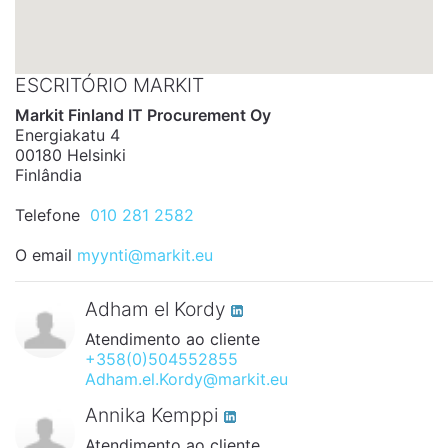
ESCRITÓRIO MARKIT
Markit Finland IT Procurement Oy
Energiakatu 4
00180 Helsinki
Finlândia
Telefone
010 281 2582
O email
myynti@markit.eu
Adham el Kordy
Atendimento ao cliente
+358(0)504552855
Adham.el.Kordy@markit.eu
Annika Kemppi
Atendimento ao cliente