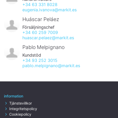
+34 63 331 8028
eugenia.ivanova@markit.es
Huáscar Peláez
Försäljningschef
+34 60 259 7009
huascar.pelaez@markit.es
Pablo Melpignano
Kundstöd
+34 93 252 3015
pablo.melpignano@markit.es
information
Tjänstevillkor
Integritetspolicy
Cookiepolicy