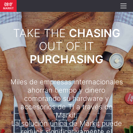
TAKE THE
CHASING
OUT OF IT
PURCHASING
Miles de empresas internacionales
ahorran tiempo y dinero
comprando su hardware y
accesorios de TI a través de
Markit.
La solución única de Markit puede
reducir significativamente el