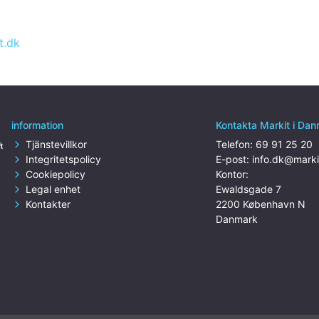
0
t.dk
information
Kontakta Markit i Da
Tjänstevillkor
Telefon:
69 91 25 20
Integritetspolicy
E-post:
info.dk@marki
Cookiepolicy
Kontor:
Legal enhet
Ewaldsgade 7
Kontakter
2200 København N
Danmark