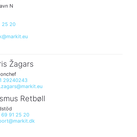
avn N
1 25 20
dk@markit.eu
ris Žagars
ionchef
1 29240243
s.zagars@markit.eu
smus Retbøll
dstöd
 69 91 25 20
port@markit.dk