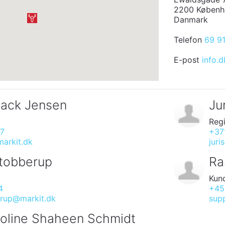
2200 Københ
Danmark
Telefon
69 9
E-post
info.
aack Jensen
Ju
Reg
87
+37
markit.dk
juri
tobberup
Ra
Kun
4
+45
rup@markit.dk
sup
oline Shaheen Schmidt