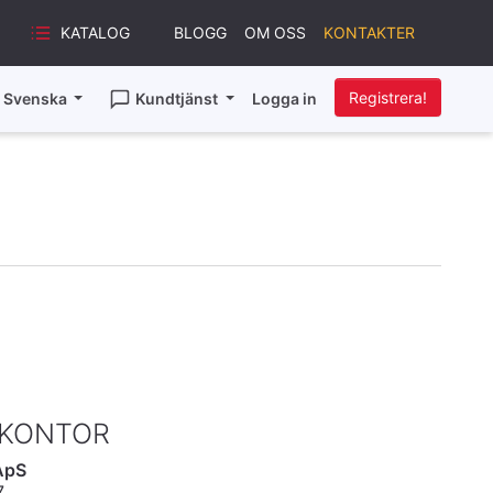
KATALOG
BLOGG
OM OSS
KONTAKTER
Registrera!
Svenska
Kundtjänst
Logga in
 KONTOR
ApS
7