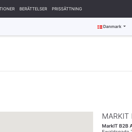
TIONER
BERÄTTELSER
PRISSÄTTNING
Danmark
MARKIT
MarkIT B2B 
Ewaldsgade 