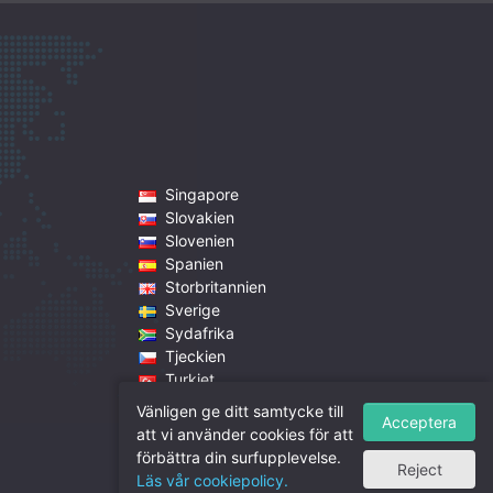
Singapore
Slovakien
Slovenien
Spanien
Storbritannien
Sverige
Sydafrika
Tjeckien
Turkiet
Tyskland
Vänligen ge ditt samtycke till
Acceptera
Ungern
att vi använder cookies för att
Österrike
förbättra din surfupplevelse.
Reject
EU Produkt & Priser
Läs vår cookiepolicy.