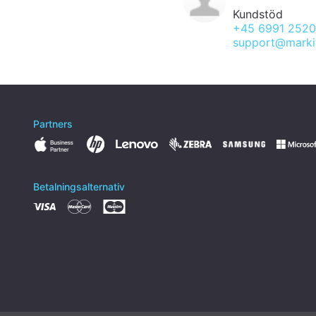
Kundstöd
+45 6991 252
support@marki
Partners
Betalningsalternativ