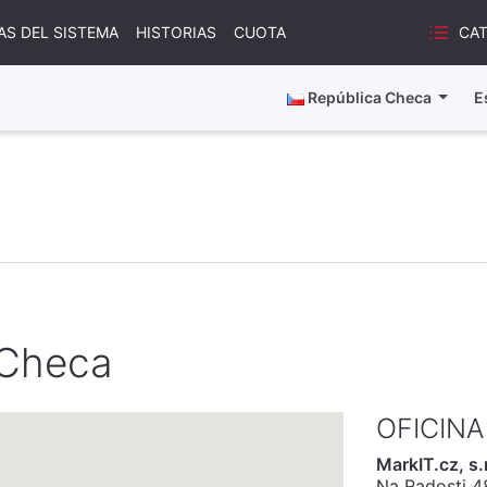
CA
AS DEL SISTEMA
HISTORIAS
CUOTA
República Checa
E
 Checa
OFICINA
MarkIT.cz, s.r
Na Radosti 4