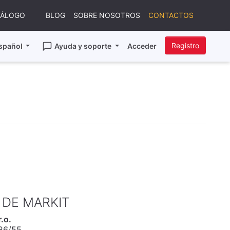
TÁLOGO
BLOG
SOBRE NOSOTROS
CONTACTOS
Registro
spañol
Ayuda y soporte
Acceder
 DE MARKIT
.o.
86/55