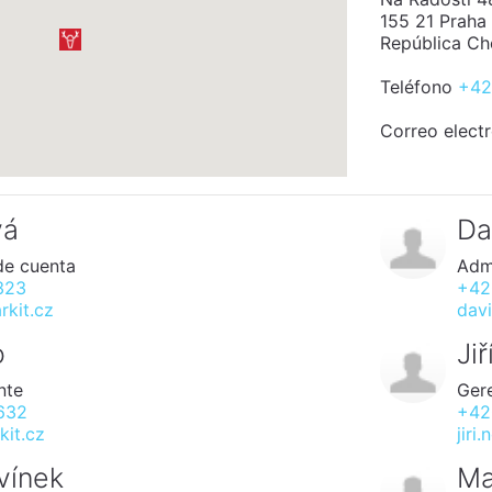
155 21 Praha
República Ch
Teléfono
+42
Correo elect
vá
Da
de cuenta
Adm
323
+42
kit.cz
dav
o
Ji
nte
Ger
632
+42
it.cz
jiri
vínek
Ma