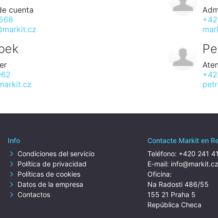
de cuenta
Adm
 568
+42
@markit.cz
mar
bek
Pe
er
Aten
062
+42
arkit.cz
pet
Info
Contacte Markit en R
Condiciones del servicio
Teléfono:
+420 241 4
Política de privacidad
E-mail:
info@markit.c
Políticas de cookies
Oficina:
Datos de la empresa
Na Radosti 486/55
Contactos
155 21 Praha 5
República Checa