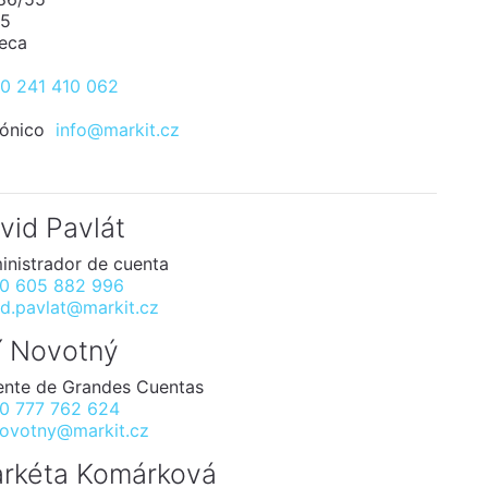
 5
eca
0 241 410 062
rónico
info@markit.cz
vid Pavlát
inistrador de cuenta
0 605 882 996
id.pavlat@markit.cz
ří Novotný
ente de Grandes Cuentas
0 777 762 624
.novotny@markit.cz
rkéta Komárková