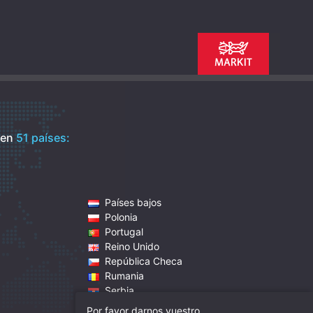
 en
51 países:
Países bajos
Polonia
Portugal
Reino Unido
República Checa
Rumania
Serbia
Singapur
Por favor darnos vuestro