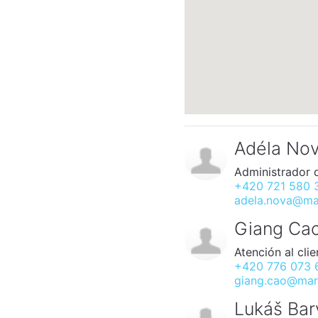
Adéla No
Administrador 
+420 721 580 
adela.nova@mar
Giang Ca
Atención al clie
+420 776 073 
giang.cao@mark
Lukáš Bar