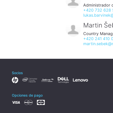
Administrador 
+420 732 628
lukas.barvinek
Martin Še
Country Manag
+420 241 410 
martin.sebek@m
Socios
Opciones de pago