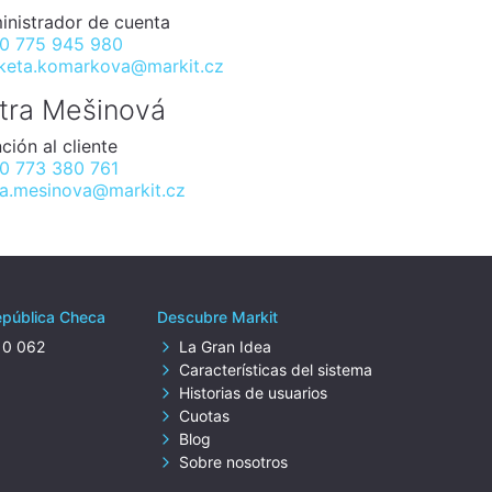
inistrador de cuenta
0 775 945 980
keta.komarkova@markit.cz
tra Mešinová
ción al cliente
0 773 380 761
ra.mesinova@markit.cz
epública Checa
Descubre Markit
10 062
La Gran Idea
z
Características del sistema
Historias de usuarios
Cuotas
Blog
Sobre nosotros