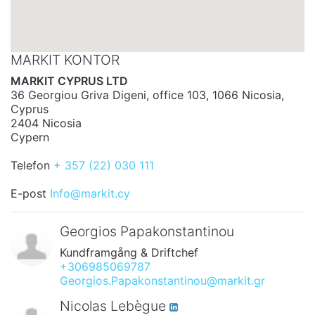
MARKIT KONTOR
MARKIT CYPRUS LTD
36 Georgiou Griva Digeni, office 103, 1066 Nicosia,
Cyprus
2404 Nicosia
Cypern
Telefon
+ 357 (22) 030 111
E-post
Info@markit.cy
Georgios Papakonstantinou
Kundframgång & Driftchef
+306985069787
Georgios.Papakonstantinou@markit.gr
Nicolas Lebègue