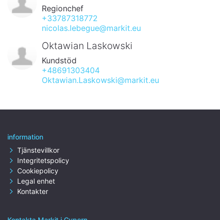
Regionchef
+33787318772
nicolas.lebegue@markit.eu
Oktawian Laskowski
Kundstöd
+48691303404
Oktawian.Laskowski@markit.eu
information
Tjänstevillkor
Integritetspolicy
Cookiepolicy
Legal enhet
Kontakter
Kontakta Markit i Cypern