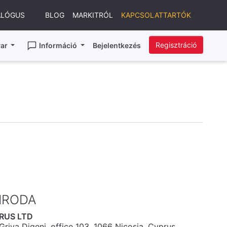
ALÓGUS
BLOG
MARKITRÓL
KAPCSOLATTARTÓK
Regisztráció
ar
Információ
Bejelentkezés
IRODA
RUS LTD
riva Digeni, office 103, 1066 Nicosia, Cyprus