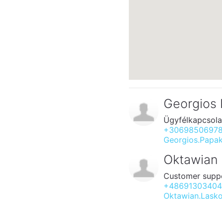
Georgios 
Ügyfélkapcsola
+3069850697
Georgios.Papak
Oktawian
Customer supp
+4869130340
Oktawian.Lask