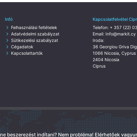
Infó
Kapcsolatfelvétel Cip
Felhasználási feltételek
Telefon:
+ 357 (22) 0
Adatvédelmi szabályzat
Email:
Info@markit.cy
Sütikezelési szabályzat
Iroda:
Cégadatok
36 Georgiou Griva Dige
Kapcsolattartók
1066 Nicosia, Cyprus
2404 Nicosia
Ciprus
tne beszerezést indítani? Nem probléma!
Elérhetőek vagyu