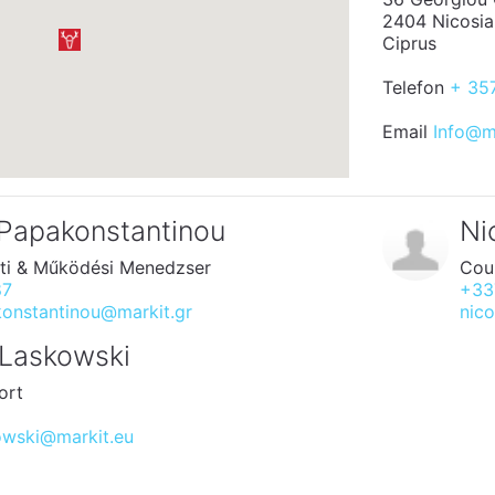
2404 Nicosia
Ciprus
Telefon
+ 357
Email
Info@m
Papakonstantinou
Ni
ti & Működési Menedzser
Cou
87
+33
onstantinou@markit.gr
nico
 Laskowski
ort
4
owski@markit.eu