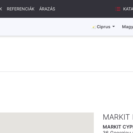
KAT
K
REFERENCIÁK
ÁRAZÁS
Ciprus
Magy
MARKIT 
MARKIT CYP
36 Georgiou G