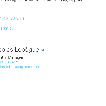
 (22) 030 111
arkit.cy
colas Lebègue
ntry Manager
787318772
las.lebegue@markit.eu