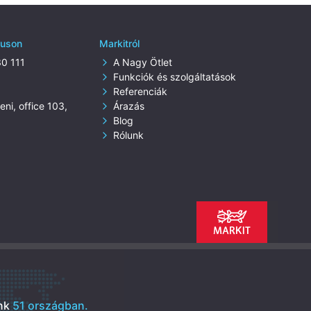
ruson
Markitról
30 111
A Nagy Ötlet
Funkciók és szolgáltatások
Referenciák
ni, office 103,
Árazás
Blog
Rólunk
nk
51 országban.