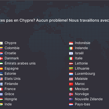
tes pas en Chypre? Aucun problème!
Nous travaillons ave
Chypre
Indonésie
Colombie
Irelande
Croatie
Israël
Danmark
Italie
Émirats arabes unis
Lettonie
Espagne
Lithuanie
Estonie
Luxembourg
Etats Unis
Malaisie
Finlande
Maroc
France
Mexique
Grèce
Norvège
Hongrie
Nouvelle Zélande
Inde
Pays-bas