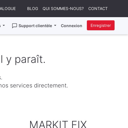
TALOGUE
BLOG
QUI SOMMES-NOUS?
CONTACT
Enregistrer
s
Support clientèle
Connexion
l y paraît.
.
os services directement.
MARKIT FIX