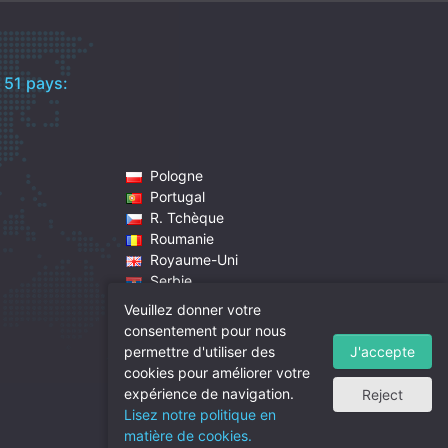
c
51 pays:
Pologne
Portugal
R. Tchèque
Roumanie
Royaume-Uni
Serbie
Singapour
Veuillez donner votre
Slovaquie
consentement pour nous
Slovénie
J'accepte
permettre d'utiliser des
Suède
cookies pour améliorer votre
Suisse
expérience de navigation.
Reject
Turquie
Lisez notre politique en
matière de cookies.