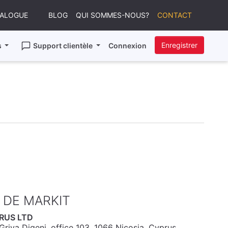
TALOGUE
BLOG
QUI SOMMES-NOUS?
CONTACT
Enregistrer
s
Support clientèle
Connexion
 DE MARKIT
RUS LTD
riva Digeni, office 103, 1066 Nicosia, Cyprus