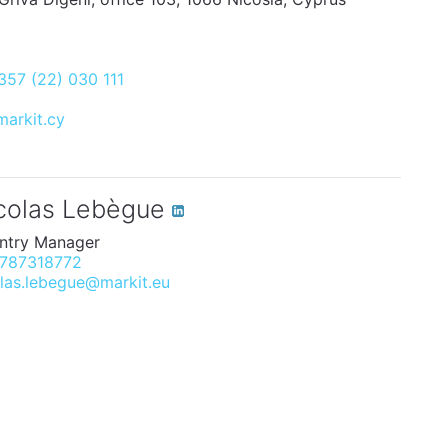
357 (22) 030 111
arkit.cy
colas Lebègue
ntry Manager
787318772
las.lebegue@markit.eu