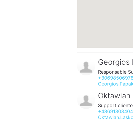
Georgios 
Responsable Su
+3069850697
Georgios.Papak
Oktawian
Support clientè
+4869130340
Oktawian.Lask