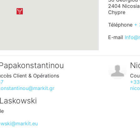
2404 Nicosia
Chypre
Téléphone
+ 
E-mail
Info@m
Papakonstantinou
Ni
ccès Client & Opérations
Cou
87
+33
onstantinou@markit.gr
nico
 Laskowski
le
4
owski@markit.eu