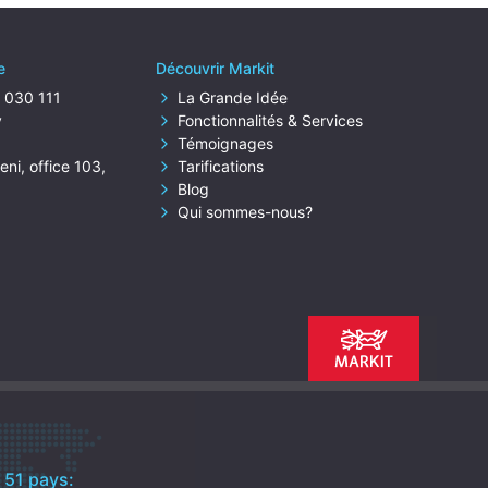
e
Découvrir Markit
) 030 111
La Grande Idée
y
Fonctionnalités & Services
Témoignages
ni, office 103,
Tarifications
Blog
Qui sommes-nous?
c
51 pays: