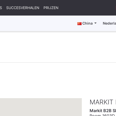
S
SUCCESVERHALEN
PRIJZEN
China
Nederl
MARKIT
Markit B2B S
Room 1603D, 