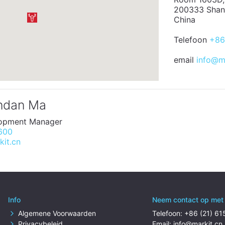
200333 Shan
China
Telefoon
+86
email
info@ma
ndan Ma
lopment Manager
600
it.cn
Info
Neem contact op met 
Algemene Voorwaarden
Telefoon:
+86 (21) 6
Privacybeleid
Email:
info@markit.cn