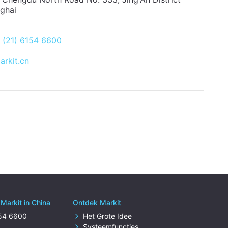
ghai
 (21) 6154 6600
rkit.cn
Markit in China
Ontdek Markit
154 6600
Het Grote Idee
Systeemfuncties