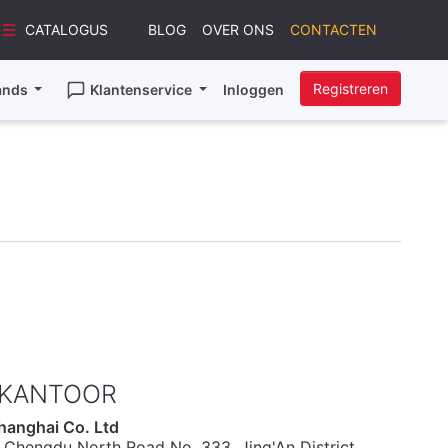
CATALOGUS
BLOG
OVER ONS
CONTACTEN
Registreren
ands
Klantenservice
Inloggen
 KANTOOR
hanghai Co. Ltd
Chengdu North Road No. 333, Jing'An District