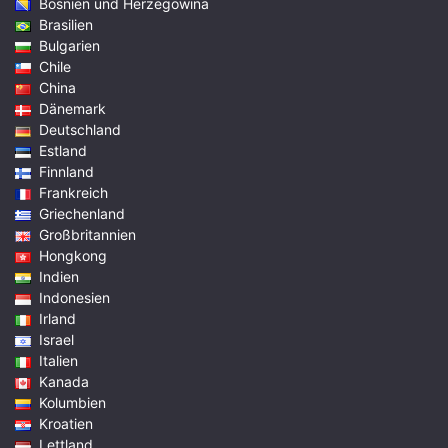
Bosnien und Herzegowina
Brasilien
Bulgarien
Chile
China
Dänemark
Deutschland
Estland
Finnland
Frankreich
Griechenland
Großbritannien
Hongkong
Indien
Indonesien
Irland
Israel
Italien
Kanada
Kolumbien
Kroatien
Lettland