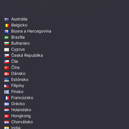
Austrália
Belgicko
Bosna a Hercegovina
Brazília
Bulharsko
Cyprus
Česká Republika
Čile
Čína
Dánsko
Estónsko
Filipíny
Fínsko
Francúzsko
Grécko
Holandsko
Hongkong
Chorvátsko
India