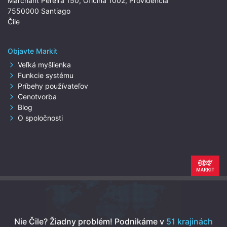
Marchant Pereira 150, Oficina 1002, Providencia
7550000 Santiago
Čile
Objavte Markit
Veľká myšlienka
Funkcie systému
Príbehy používateľov
Cenotvorba
Blog
O spoločnosti
Nie Čile? Žiadny problém!
Podnikáme v
51 krajinách