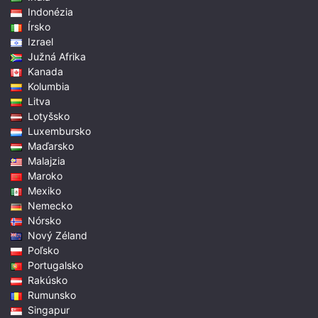
Indonézia
Írsko
Izrael
Južná Afrika
Kanada
Kolumbia
Litva
Lotyšsko
Luxembursko
Maďarsko
Malajzia
Maroko
Mexiko
Nemecko
Nórsko
Nový Zéland
Poľsko
Portugalsko
Rakúsko
Rumunsko
Singapur