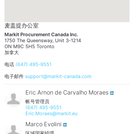
麦盖提办公室
Markit Procurement Canada Inc.
1750 The Queensway, Unit 3-1214
ON M9C 5H5 Toronto
加拿大
电话
(647) 495-9551
电子邮件
support@markit-canada.com
Eric Arnon de Carvalho Moraes
帐号管理员
(647) 495-9551
Eric.Moraes@markit.eu
Marco Evolini
区域国家经理