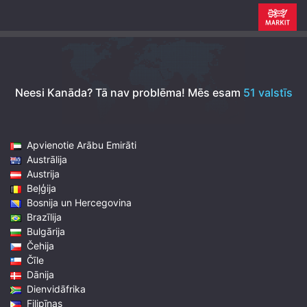
Neesi Kanāda? Tā nav problēma!
Mēs esam
51 valstīs
Apvienotie Arābu Emirāti
Austrālija
Austrija
Beļģija
Bosnija un Hercegovina
Brazīlija
Bulgārija
Čehija
Čīle
Dānija
Dienvidāfrika
Filipīnas