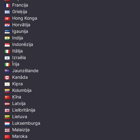
Francija
Grieķija
Hong Konga
Horvātija
Igaunija
Indija
Indonēzija
Itālija
Izraēla
Īrija
Jaunzēlande
Kanāda
Kipra
Kolumbija
Ķīna
Latvija
Lielbritānija
Lietuva
Luksemburga
Malaizija
Maroka