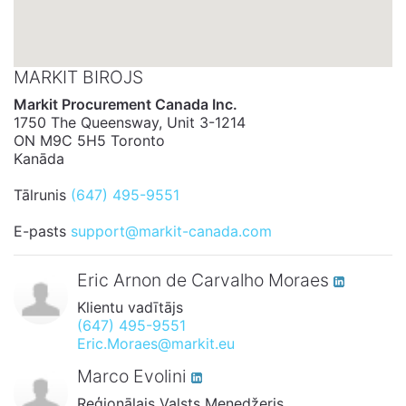
MARKIT BIROJS
Markit Procurement Canada Inc.
1750 The Queensway, Unit 3-1214
ON M9C 5H5 Toronto
Kanāda
Tālrunis
(647) 495-9551
E-pasts
support@markit-canada.com
Eric Arnon de Carvalho Moraes
Klientu vadītājs
(647) 495-9551
Eric.Moraes@markit.eu
Marco Evolini
Reģionālais Valsts Menedžeris