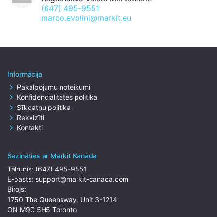
(647) 495-9551
marco.evolini@markit.eu
Informācija
Pakalpojumu noteikumi
Konfidencialitātes politika
Sīkdatņu politika
Rekvizīti
Kontakti
Sazināties ar Markit Kanāda
Tālrunis:
(647) 495-9551
E-pasts:
support@markit-canada.com
Birojs:
1750 The Queensway, Unit 3-1214
ON M9C 5H5 Toronto