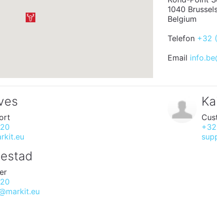
1040 Brussel
Belgium
Telefon
+32 
Email
info.b
ves
Ka
ort
Cus
520
+32
kit.eu
sup
bestad
er
520
@markit.eu