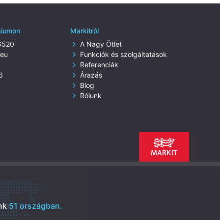
lgiumon
Markitról
6520
A Nagy Ötlet
.eu
Funkciók és szolgáltatások
Referenciák
6
Árazás
Blog
Rólunk
nk
51 országban.