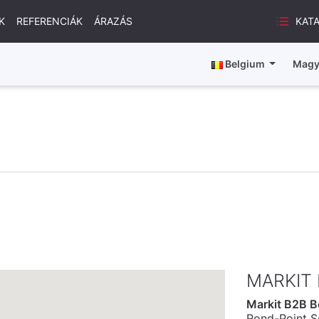
KAT
K
REFERENCIÁK
ÁRAZÁS
Belgium
Magy
MARKIT 
Markit B2B B
Rond-Point 