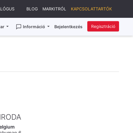
ALÓGUS
BLOG
MARKITRÓL
KAPCSOLATTARTÓK
Regisztráció
ar
Információ
Bejelentkezés
IRODA
elgium
Schuman 6