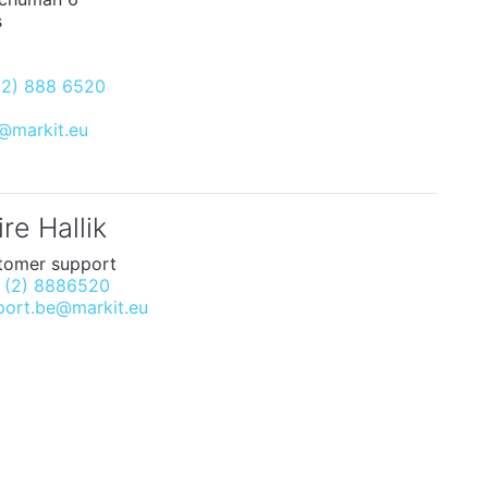
s
(2) 888 6520
e@markit.eu
ire Hallik
tomer support
 (2) 8886520
port.be@markit.eu