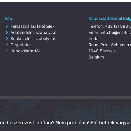
Infó
Kapcsolatfelvétel Be
Felhasználási feltételek
Telefon:
+32 (2) 888 
Adatvédelmi szabályzat
Email:
info.be@markit
Sütikezelési szabályzat
Iroda:
Cégadatok
Rond-Point Schuman 
Kapcsolattartók
1040 Brussels
Belgium
tne beszerezést indítani? Nem probléma!
Elérhetőek vagyu