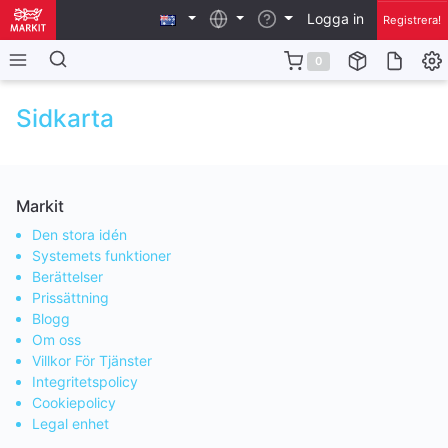
Logga in
Registrera!
0
Sidkarta
Markit
Den stora idén
Systemets funktioner
Berättelser
Prissättning
Blogg
Om oss
Villkor För Tjänster
Integritetspolicy
Cookiepolicy
Legal enhet