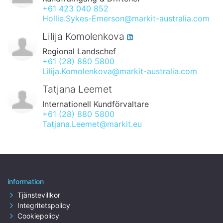
+61 423 040 852
Hollie.Sykes-Emerson@markit-australia.com
Lilija Komolenkova
Regional Landschef
+61 (28) 880 5800
Lilija.Komolenkova@markit-australia.com
Tatjana Leemet
Internationell Kundförvaltare
+61 (28) 880 5800
Tatjana.Leemet@markit.eu
information
Tjänstevillkor
Integritetspolicy
Cookiepolicy