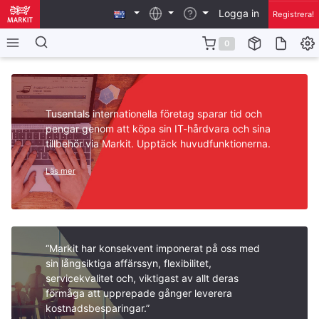
Logga in
Registrera!
0
Tusentals internationella företag sparar tid och
pengar genom att köpa sin IT-hårdvara och sina
tillbehör via Markit. Upptäck huvudfunktionerna.
Läs mer
“Markit har konsekvent imponerat på oss med
sin långsiktiga affärssyn, flexibilitet,
servicekvalitet och, viktigast av allt deras
förmåga att upprepade gånger leverera
kostnadsbesparingar.”