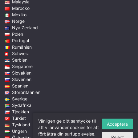
Malaysia
Marocko
Mexiko
Norge
Nya Zeeland
Polen
Portugal
Rumänien
Schweiz
Serbien
Singapore
Slovakien
Slovenien
Spanien
Storbritannien
Sverige
Sydafrika
Tjeckien
Turkiet
Vänligen ge ditt samtycke till
Acceptera
Tyskland
att vi använder cookies för att
Ungern
förbättra din surfupplevelse.
Reject
Österrike