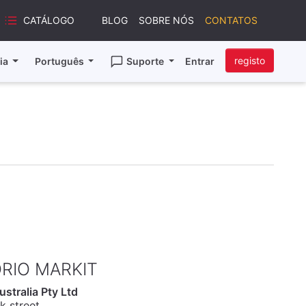
CATÁLOGO
BLOG
SOBRE NÓS
CONTATOS
registo
ia
Português
Suporte
Entrar
RIO MARKIT
stralia Pty Ltd
k street