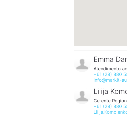
Emma Da
Atendimento ao
+61 (28) 880 
info@markit-au
Lilija Ko
Gerente Region
+61 (28) 880 
Lilija.Komolen