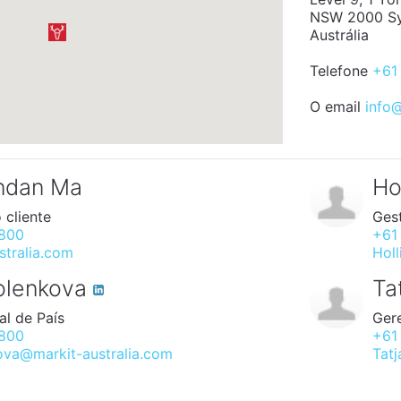
NSW 2000 S
Austrália
Telefone
+61
O email
info@
ndan Ma
Ho
 cliente
Ges
5800
+61
stralia.com
Hol
molenkova
Ta
al de País
Gere
5800
+61
kova@markit-australia.com
Tat