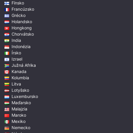
Fínsko
Francúzsko
Grécko
Holandsko
Hongkong
Chorvátsko
India
Indonézia
Írsko
Izrael
Južná Afrika
Kanada
Kolumbia
Litva
Lotyšsko
Luxembursko
Maďarsko
Malajzia
Maroko
Mexiko
Nemecko