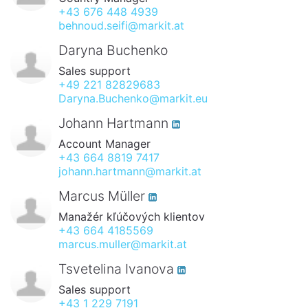
+43 676 448 4939
behnoud.seifi@markit.at
Daryna Buchenko
Sales support
+49 221 82829683
Daryna.Buchenko@markit.eu
Johann Hartmann
Account Manager
+43 664 8819 7417
johann.hartmann@markit.at
Marcus Müller
Manažér kľúčových klientov
+43 664 4185569
marcus.muller@markit.at
Tsvetelina Ivanova
Sales support
+43 1 229 7191