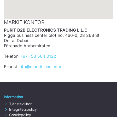
MARKIT KONTOR
PURIT B2B ELECTRONICS TRADING L.L.C
Rigga business center plot no. 466-0, 28 26B St
Deira, Dubai
Förenade Arabemiraten
Telefon
+971 58 564 0122
E-post
info@markit-uae.com
information
Tjänstevillkor
Integritetspolicy
Cookiepolicy