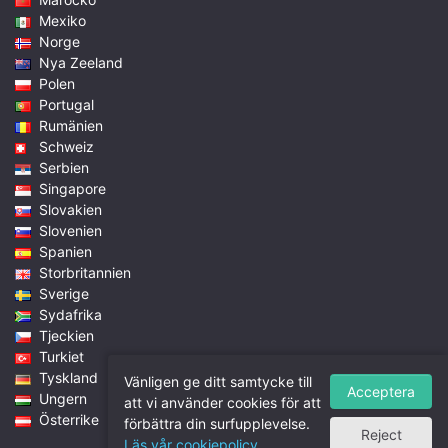
Mexiko
Norge
Nya Zeeland
Polen
Portugal
Rumänien
Schweiz
Serbien
Singapore
Slovakien
Slovenien
Spanien
Storbritannien
Sverige
Sydafrika
Tjeckien
Turkiet
Tyskland
Vänligen ge ditt samtycke till
Acceptera
Ungern
att vi använder cookies för att
Österrike
förbättra din surfupplevelse.
Reject
Läs vår cookiepolicy.