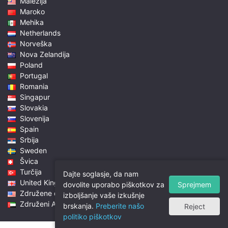
Malezija
Maroko
Mehika
Netherlands
Norveška
Nova Zelandija
Poland
Portugal
Romania
Singapur
Slovakia
Slovenija
Spain
Srbija
Sweden
Švica
Turčija
Dajte soglasje, da nam
United Kingdom
Sprejmem
dovolite uporabo piškotkov za
Združene države
izboljšanje vaše izkušnje
Združeni Arabski Emirati
brskanja.
Preberite našo
Reject
politiko piškotkov