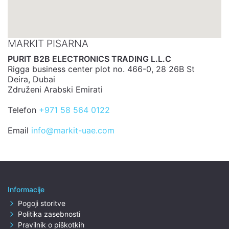
MARKIT PISARNA
PURIT B2B ELECTRONICS TRADING L.L.C
Rigga business center plot no. 466-0, 28 26B St
Deira, Dubai
Združeni Arabski Emirati
Telefon
+971 58 564 0122
Email
info@markit-uae.com
Informacije
Pogoji storitve
Politika zasebnosti
Pravilnik o piškotkih